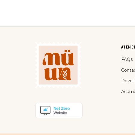
25,95
€
ATENCI
FAQs
Conta
Devol
Acumu