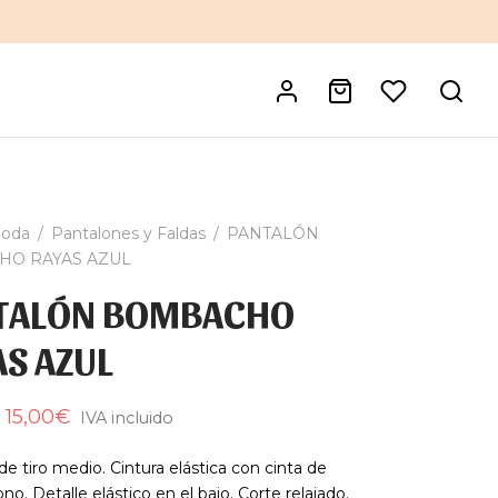
oda
/
Pantalones y Faldas
/
PANTALÓN
O RAYAS AZUL
TALÓN BOMBACHO
S AZUL
El
El
15,00
€
IVA incluido
precio
precio
e tiro medio. Cintura elástica con cinta de
original
actual
ono. Detalle elástico en el bajo. Corte relajado.