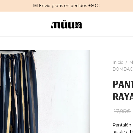
💌 Envío gratis en pedidos +60€
Inicio
/
M
BOMBACH
PAN
RAYA
17,95
€
Pantalón d
ajuste a t