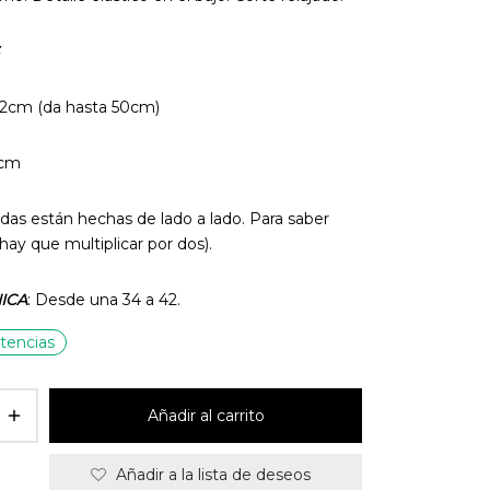
era:
es:
17,95€.
15,00€.
cm (da hasta 50cm)
cm
das están hechas de lado a lado. Para saber
hay que multiplicar por dos).
ICA
: Desde una 34 a 42.
tencias
Añadir al carrito
Añadir a la lista de deseos