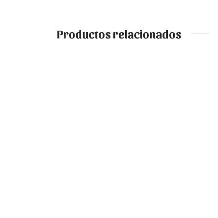
Productos relacionados
BOLS
VESTIDO ESTAMPADO NEGRO
MULT
22,50
€
IVA incluido