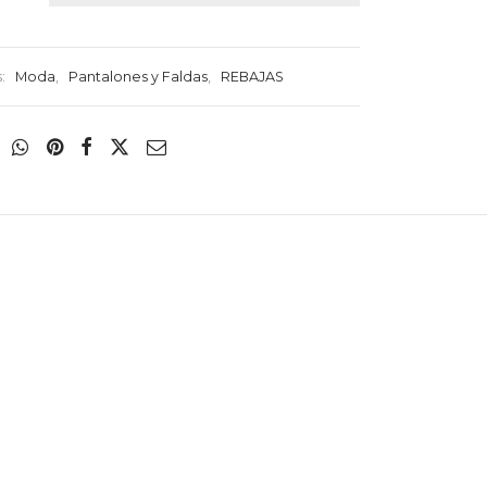
s:
Moda
,
Pantalones y Faldas
,
REBAJAS