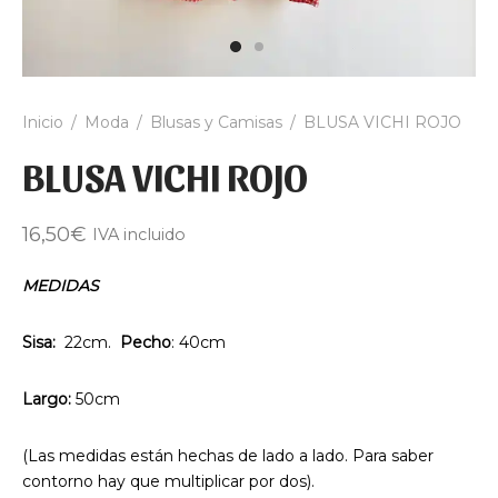
Inicio
/
Moda
/
Blusas y Camisas
/
BLUSA VICHI ROJO
BLUSA VICHI ROJO
16,50
€
IVA incluido
MEDIDAS
Sisa:
22cm.
Pecho
: 40cm
Largo:
50cm
(Las medidas están hechas de lado a lado. Para saber
contorno hay que multiplicar por dos).