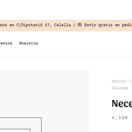
anos en
C/Diputació 27, Calella
| 💌 Envío gratis en pedi
ventos
Nosotros
Inicio
/
Colores
Nece
6,50
€