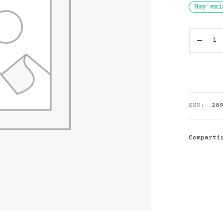
Hay exi
SKU:
28
Comparti