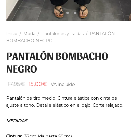
Inicio
/
Moda
/
Pantalones y Faldas
/
PANTALÓN
BOMBACHO NEGRO
PANTALÓN BOMBACHO
NEGRO
El
El
17,95
€
15,00
€
IVA incluido
precio
precio
Pantalón de tiro medio. Cintura elástica con cinta de
original
actual
ajuste a tono. Detalle elástico en el bajo. Corte relajado.
era:
es:
17,95€.
15,00€.
MEDIDAS
Cintura:
32cm (da hasta 50cm)