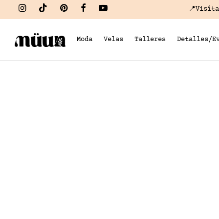
📍Visít
Moda
Velas
Talleres
Detalles/E