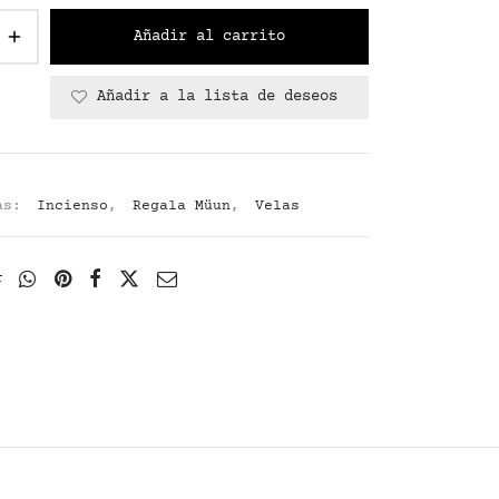
Añadir al carrito
Añadir a la lista de deseos
4
ías:
Incienso
,
Regala Müun
,
Velas
r