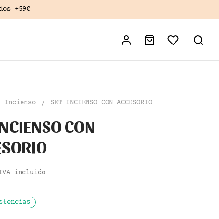
dos +59€
Incienso
/
SET INCIENSO CON ACCESORIO
INCIENSO CON
ESORIO
IVA incluido
stencias