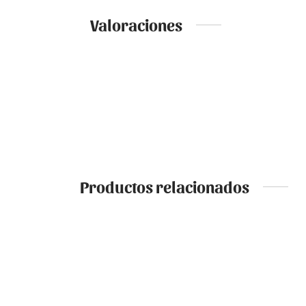
Valoraciones
Productos relacionados
PILAR FLOR – VELA DECORATIVA
TERRA
5,50
€
6,75
€
IVA incluido