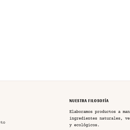
DIFUSOR AROMÁTICO MIKADO
13,75
€
IVA incluido
NUESTRA FILOSOFÍA
Elaboramos productos a man
ingredientes naturales, ve
cto
y ecológicos.