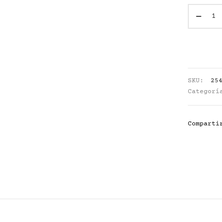
SKU:
25
Categor
Comparti