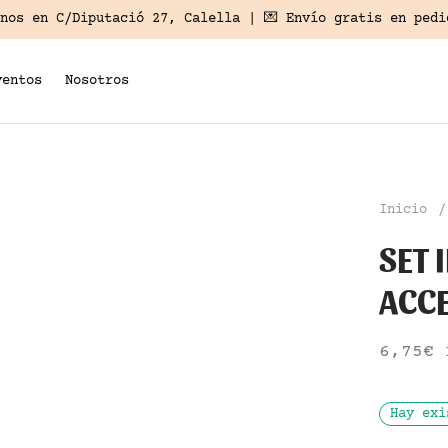
anos en
C/Diputació 27, Calella
| 💌 Envío gratis en pedi
ventos
Nosotros
Inicio
/
SET 
ACC
6,75
€
Hay exi