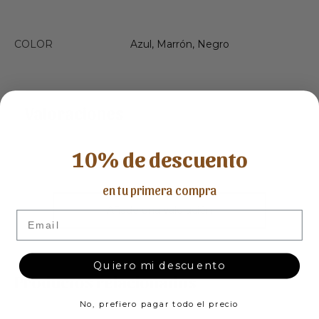
COLOR
Azul, Marrón, Negro
Valoraciones
10% de descuento
No hay valoraciones aún.
en tu primera compra
Añade una valoración
Email
Quiero mi descuento
Productos relacionados
No, prefiero pagar todo el precio