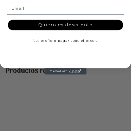
Valoraciones
Email
No hay valoraciones aún.
Quiero mi descuento
Añade una valoración
No, prefiero pagar todo el precio
Productos relacionados