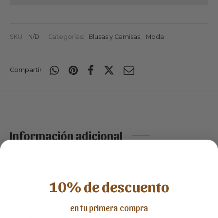
SKU:
N/D
Categorías:
Blusas y Camisas
,
Moda
Compartir
Información adicional
COLOR
Blanco, Marrón, Negro
10% de descuento
en tu primera compra