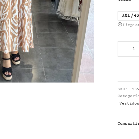
3XL/4
Limpia
SKU:
13
Categor
Vestido
Comparti