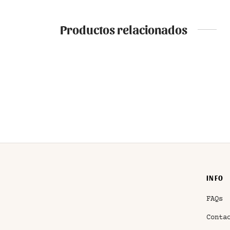
Productos relacionados
VESTIDO ABEJA ATIGRADO
MONO 
23,50
€
22,50
IVA incluido
INFO
FAQs
Conta