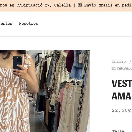
anos en
C/Diputació 27, Calella
| 💌 Envío gratis en pedi
ventos
Nosotros
Inicio
/
ESTAMPAD
VES
AMA
22,50
€
Talla