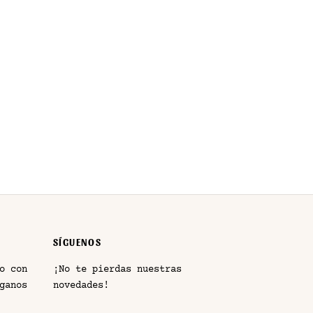
VESTIDO ESTAMPADO TERRACOTA
22,50
€
IVA incluido
SÍGUENOS
o con
¡No te pierdas nuestras
ganos
novedades!