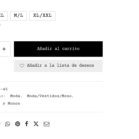
XL
M/L
XL/XXL
r
Añadir al carrito
Añadir a la lista de deseos
5-45
ías:
Moda
,
Moda/Vestidos/Mono
,
s y Monos
r