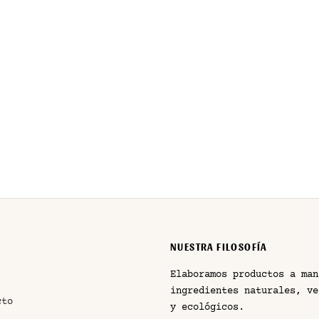
ESTAMPADO AZUL
JEANS LENTEJUELAS
€
29,99
€
IVA incluido
IVA incluido
NUESTRA FILOSOFÍA
Elaboramos productos a man
ingredientes naturales, ve
cto
y ecológicos.