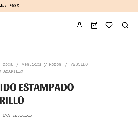
dos +59€
Moda
/
Vestidos y Monos
/
VESTIDO
O AMARILLO
TIDO ESTAMPADO
RILLO
IVA incluido