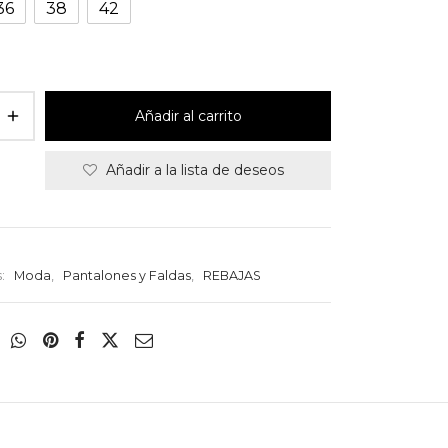
29,99€.
17,95€.
36
38
42
Añadir al carrito
Añadir a la lista de deseos
s:
Moda
,
Pantalones y Faldas
,
REBAJAS