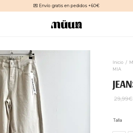
💌 Envío gratis en pedidos +60€
Inicio
/
M
MIA
JEA
29,99
€
Talla