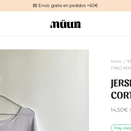
💌 Envío gratis en pedidos +60€
Inicio
/
M
FINO MA
JERS
COR
14,50
€
Hay exis