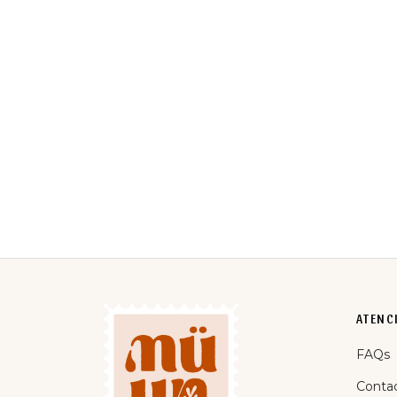
BOLSO RAFIA CREMA MEDIANO
BOLS
18,50
€
18,50
IVA incluido
ATENCI
FAQs
Conta