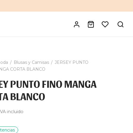
oda
/
Blusas y Camisas
/
JERSEY PUNTO
NGA CORTA BLANCO
EY PUNTO FINO MANGA
TA BLANCO
IVA incluido
tencias