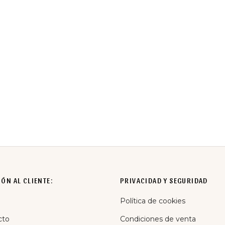
O RAFIA ROSA MEDIANO
TOP BRILLITOS AZUL
€
16,50
€
IVA incluido
IVA incluido
ÓN AL CLIENTE:
PRIVACIDAD Y SEGURIDAD
Política de cookies
cto
Condiciones de venta