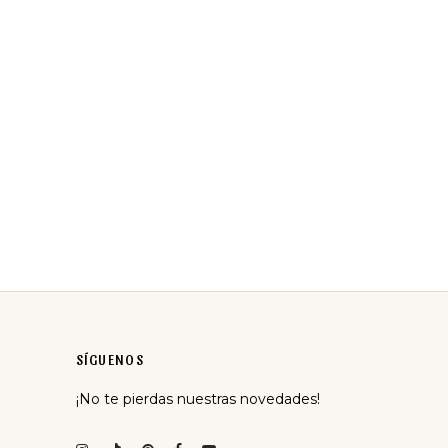
SHOPPER ACOLCHADO
ESTAMPADO FLORAL BLANCO
25,95
€
IVA incluido
SÍGUENOS
¡No te pierdas nuestras novedades!